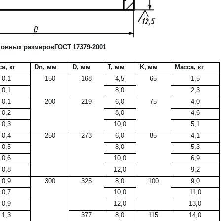
новных размеров
ГОСТ 17379-2001
а, кг
Dn, мм
D, мм
T, мм
K, мм
Масса, кг
0,1
150
168
4,5
65
1,5
0,1
8,0
2,3
0,1
200
219
6,0
75
4,0
0,2
8,0
4,6
0,3
10,0
5,1
0,4
250
273
6,0
85
4,1
0,5
8,0
5,3
0,6
10,0
6,9
0,8
12,0
9,2
0,9
300
325
8,0
100
9,0
0,7
10,0
11,0
0,9
12,0
13,0
1,3
377
8,0
115
14,0