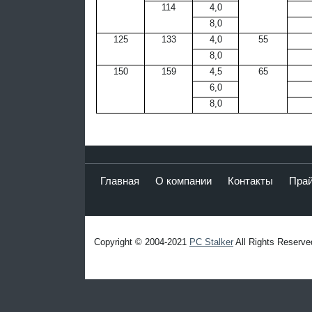
114
4,0
8,0
125
133
4,0
55
8,0
150
159
4,5
65
6,0
8,0
Главная
О компании
Контакты
Пра
Copyright © 2004-2021
PC Stalker
All Rights Reserve