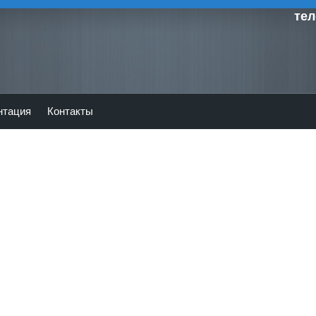
тел
нтация
Контакты