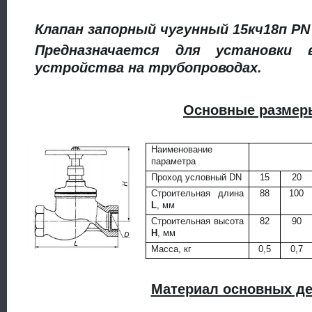
Клапан запорный чугунный 15кч18п PN
Предназначается для установки 
устройства на трубопроводах.
Основные размер
Наименование
параметра
Проход условный DN
15
20
Строительная длина
88
100
L
, мм
Строительная высота
82
90
H
, мм
Масса, кг
0,5
0,7
Материал основных де