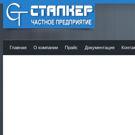
ЧП Сталкер - Главная
Главная
О компании
Прайс
Документация
Конта
<