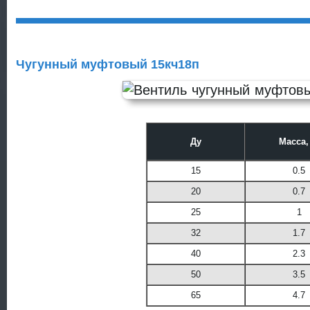
Чугунный муфтовый 15кч18п
Ду
Масса,
15
0.5
20
0.7
25
1
32
1.7
40
2.3
50
3.5
65
4.7