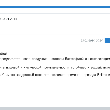
 23.01.2014
23-01-2014, 20:54
Ин
фо
рм
айта!
аци
предлагается новая продукция - затворы Баттерфляй с нержавеющим
я к
нов
ост
я в пищевой и химической промышленности, устойчиво к воздействию
и
й" имеют квадратный шток, что позволяет применять привода Belimo и