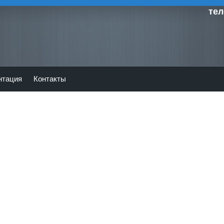
тел
нтация
Контакты