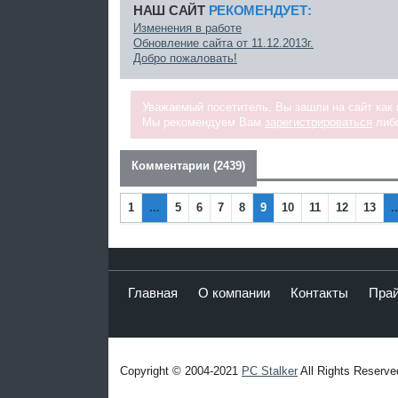
НАШ САЙТ
РЕКОМЕНДУЕТ:
Изменения в работе
Обновление сайта от 11.12.2013г.
Добро пожаловать!
Уважаемый посетитель, Вы зашли на сайт как
Мы рекомендуем Вам
зарегистрироваться
либо
Комментарии (2439)
1
...
5
6
7
8
9
10
11
12
13
..
Главная
О компании
Контакты
Пра
Copyright © 2004-2021
PC Stalker
All Rights Reserve