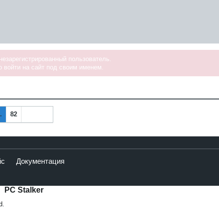
 незарегистрированный пользователь.
 войти на сайт под своим именем.
.
82
Наза
Впер
д
ед
йс
Документация
PC Stalker
d.