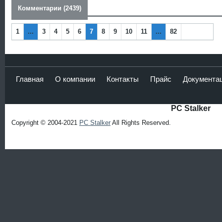
Комментарии (2439)
1
...
3
4
5
6
7
8
9
10
11
...
82
Наза
Впер
д
ед
Главная
О компании
Контакты
Прайс
Документа
PC Stalker
Copyright © 2004-2021
PC Stalker
All Rights Reserved.