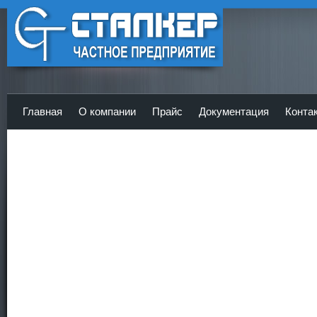
ЧП Сталкер - Главная
Главная
О компании
Прайс
Документация
Конта
<