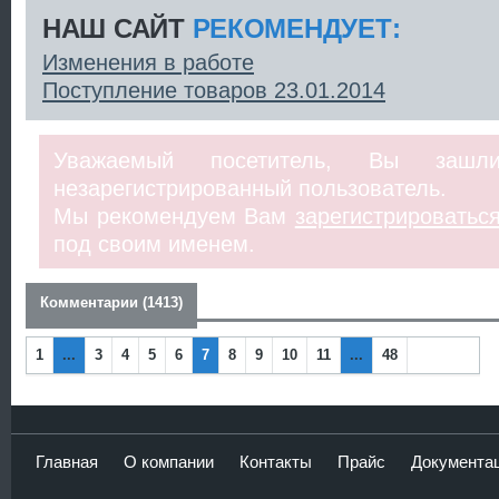
НАШ САЙТ
РЕКОМЕНДУЕТ:
Изменения в работе
Поступление товаров 23.01.2014
Уважаемый посетитель, Вы заш
незарегистрированный пользователь.
Мы рекомендуем Вам
зарегистрироватьс
под своим именем.
Комментарии (1413)
1
...
3
4
5
6
7
8
9
10
11
...
48
Наза
Впер
д
ед
Главная
О компании
Контакты
Прайс
Документа