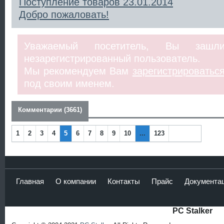
Поступление товаров 23.01.2014
Добро пожаловать!
Уважаемый посетитель, Вы заш
незарегистрированный пользователь.
Мы рекомендуем Вам
зарегистрироватьс
под своим именем.
Комментарии (3661)
1
2
3
4
5
6
7
8
9
10
...
123
Наза
Впер
д
ед
Главная
О компании
Контакты
Прайс
Документа
PC Stalker