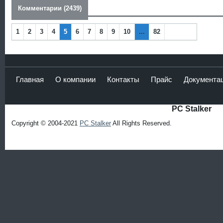
Комментарии (2439)
1
2
3
4
5
6
7
8
9
10
...
82
Наза
Впер
д
ед
Главная
О компании
Контакты
Прайс
Документа
PC Stalker
Copyright © 2004-2021
PC Stalker
All Rights Reserved.