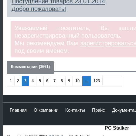
Поступление товаров 23.01.2014
Добро пожаловать!
Уважаемый посетитель, Вы заш
незарегистрированный пользователь.
Мы рекомендуем Вам
зарегистрироватьс
под своим именем.
Комментарии (3661)
1
2
3
4
5
6
7
8
9
10
...
123
Наза
Впер
д
ед
Главная
О компании
Контакты
Прайс
Документа
PC Stalker