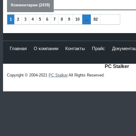
Комментарии (2439)
1
2
3
4
5
6
7
8
9
10
...
82
Наза
Впер
д
ед
Главная
О компании
Контакты
Прайс
Документа
PC Stalker
Copyright © 2004-2021
PC Stalker
All Rights Reserved.