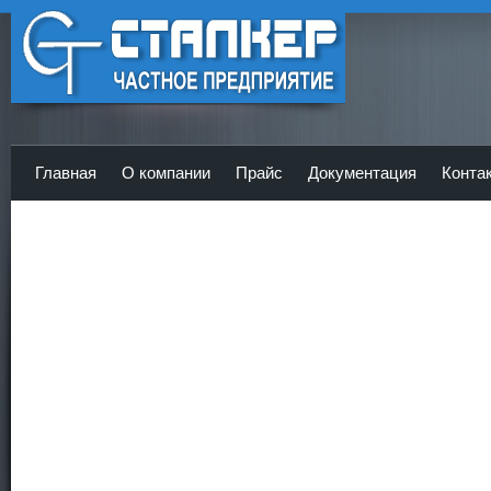
ЧП Сталкер - Главная
Главная
О компании
Прайс
Документация
Конта
<