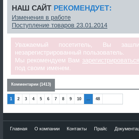
НАШ САЙТ
РЕКОМЕНДУЕТ:
Изменения в работе
Поступление товаров 23.01.2014
Уважаемый посетитель, Вы заш
незарегистрированный пользователь.
Мы рекомендуем Вам
зарегистрироватьс
под своим именем.
Комментарии (1413)
1
2
3
4
5
6
7
8
9
10
...
48
Наза
Впер
д
ед
Главная
О компании
Контакты
Прайс
Документа