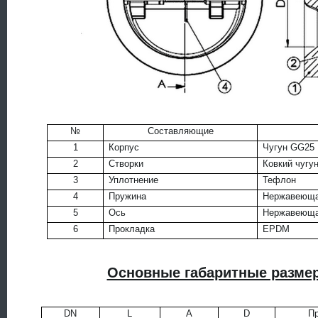
№
Составляющие
1
Корпус
Чугун GG25
2
Створки
Ковкий чугу
3
Уплотнение
Тефлон
4
Пружина
Нержавеющая
5
Ось
Нержавеющая
6
Прокладка
EPDM
Основные габаритные размер
DN
L
A
D
Пр