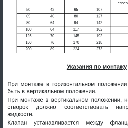
спосо
50
43
65
107
65
46
80
127
80
64
94
142
100
64
117
162
125
70
145
192
150
76
170
218
200
89
224
273
Указания по монтажу
При монтаже в горизонтальном положении
быть в вертикальном положении.
При монтаже в вертикальном положении, н
створок должно соответствовать нап
жидкости.
Клапан устанавливается между флан