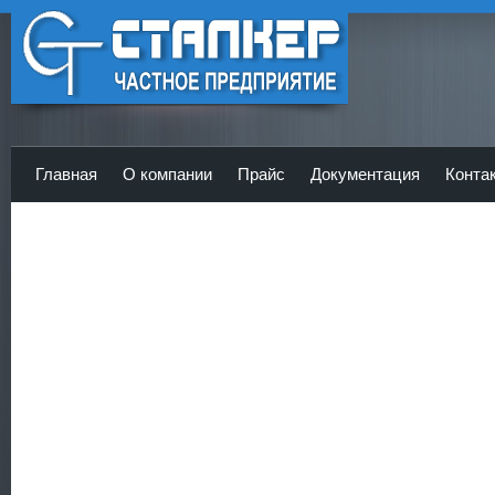
ЧП Сталкер - Главная
Главная
О компании
Прайс
Документация
Конта
<